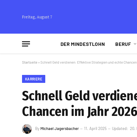
Freitag, August 7
DER MINDESTLOHN
BERUF
Startseite
»
Schnell Geld verdienen: Effektive Strategien und echte Chancen
KARRIERE
Schnell Geld verdiene
Chancen im Jahr 202
By
Michael Jagersbacher
11. April 2025
Updated:
20.