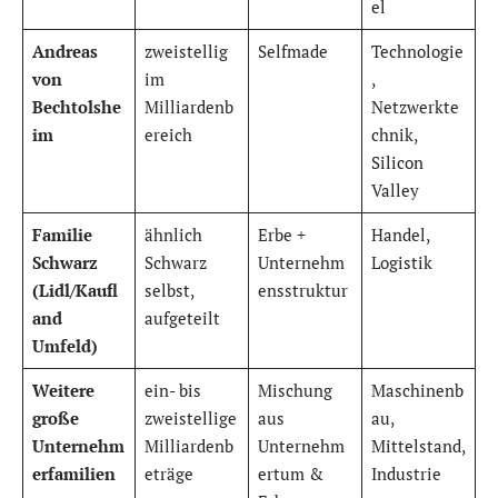
el
Andreas
zweistellig
Selfmade
Technologie
von
im
,
Bechtolshe
Milliardenb
Netzwerkte
im
ereich
chnik,
Silicon
Valley
Familie
ähnlich
Erbe +
Handel,
Schwarz
Schwarz
Unternehm
Logistik
(Lidl/Kaufl
selbst,
ensstruktur
and
aufgeteilt
Umfeld)
Weitere
ein- bis
Mischung
Maschinenb
große
zweistellige
aus
au,
Unternehm
Milliardenb
Unternehm
Mittelstand,
erfamilien
eträge
ertum &
Industrie