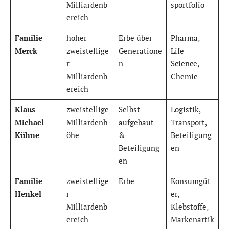
Milliardenb
sportfolio
ereich
Familie
hoher
Erbe über
Pharma,
Merck
zweistellige
Generatione
Life
r
n
Science,
Milliardenb
Chemie
ereich
Klaus-
zweistellige
Selbst
Logistik,
Michael
Milliardenh
aufgebaut
Transport,
Kühne
öhe
&
Beteiligung
Beteiligung
en
en
Familie
zweistellige
Erbe
Konsumgüt
Henkel
r
er,
Milliardenb
Klebstoffe,
ereich
Markenartik