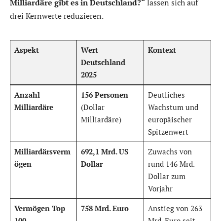
Milliardäre gibt es in Deutschland?“
lassen sich auf
drei Kernwerte reduzieren.
Aspekt
Wert
Kontext
Deutschland
2025
Anzahl
156 Personen
Deutliches
Milliardäre
(Dollar
Wachstum und
Milliardäre)
europäischer
Spitzenwert
Milliardärsverm
692,1 Mrd. US
Zuwachs von
ögen
Dollar
rund 146 Mrd.
Dollar zum
Vorjahr
Vermögen Top
758 Mrd. Euro
Anstieg von 263
100
Mrd. Euro seit