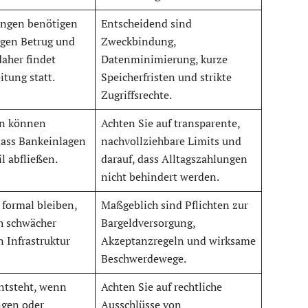
ungen benötigen
Entscheidend sind
gen Betrug und
Zweckbindung,
daher findet
Datenminimierung, kurze
tung statt.
Speicherfristen und strikte
Zugriffsrechte.
n können
Achten Sie auf transparente,
dass Bankeinlagen
nachvollziehbare Limits und
l abfließen.
darauf, dass Alltagszahlungen
nicht behindert werden.
 formal bleiben,
Maßgeblich sind Pflichten zur
ch schwächer
Bargeldversorgung,
 Infrastruktur
Akzeptanzregeln und wirksame
Beschwerdewege.
ntsteht, wenn
Achten Sie auf rechtliche
gen oder
Ausschlüsse von