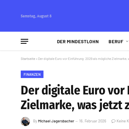
Samstag, August 8
DER MINDESTLOHN
BERUF
Startseite
»
Der digitale Euro vor Einführung: 2029 als mögliche Zielmarke, w
FINANZEN
Der digitale Euro vor
Zielmarke, was jetzt 
By
Michael Jagersbacher
16. Februar 2026
Keine 