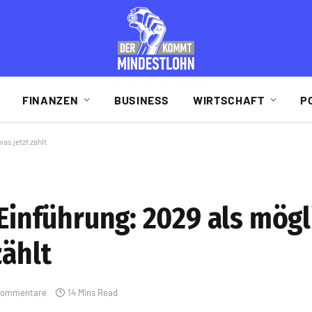
FINANZEN
BUSINESS
WIRTSCHAFT
P
as jetzt zählt
 Einführung: 2029 als mög
zählt
Kommentare
14 Mins Read