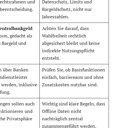
Rechtsrahmen und
Datenschutz, Limits und
abeentscheidung.
Bargeldschutz, nicht nur
Jahreszahlen.
entralbankgeld
Achten Sie darauf, dass
Form, gedacht als
Wahlfreiheit rechtlich
 Bargeld und
abgesichert bleibt und keine
indirekte Nutzungspflicht
entsteht.
en über Banken
Prüfen Sie, ob Basisfunktionen
sdienstleister
einfach, barrierearm und ohne
t werden, inklusive
Zusatzkosten nutzbar sind.
fung.
ungen sollen auch
Wichtig sind klare Regeln, dass
nktionieren und
Offline Daten nicht
che Privatsphäre
nachträglich zentral
zusammengeführt werden.