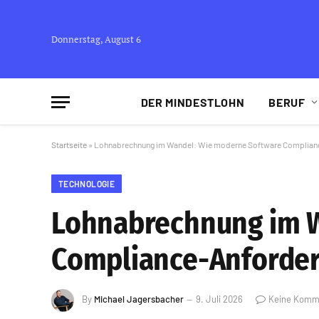
Donnerstag, August 6
DER MINDESTLOHN
BERUF
Startseite
»
Lohnabrechnung im Wandel: Wie moderne Software Compliance-
TECHNOLOGIE
Lohnabrechnung im 
Compliance-Anforderu
By
Michael Jagersbacher
9. Juli 2026
Keine Komm