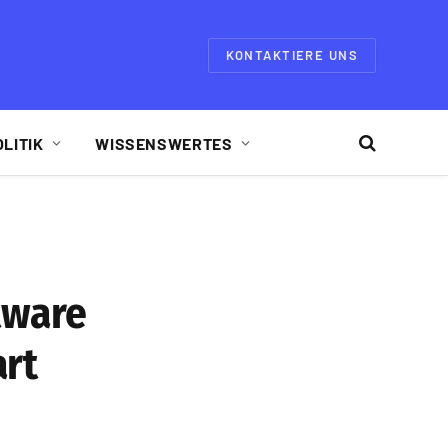
KONTAKTIERE UNS
OLITIK
WISSENSWERTES
tware
art