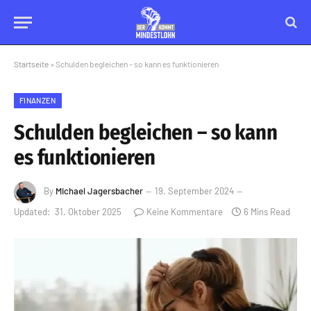
Startseite
»
Schulden begleichen – so kann es funktionieren
FINANZEN
Schulden begleichen – so kann
es funktionieren
By
Michael Jagersbacher
19. September 2024
Updated:
31. Oktober 2025
Keine Kommentare
6 Mins Read