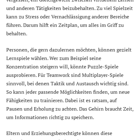
und anderen Tätigkeiten beizubehalten. Zu viel Spielzeit
kann zu Stress oder Vernachlässigung anderer Bereiche
führen. Darum hilft ein Zeitplan, um alles im Griff zu
behalten.
Personen, die gern dazulernen möchten, können gezielt
Lernspiele wählen. Wer zum Beispiel seine
Konzentration steigern will, könnte Puzzle-Spiele
ausprobieren. Für Teamwork sind Multiplayer-Spiele
sinnvoll, bei denen Taktik und Austausch wichtig sind.
So kann jeder passende Möglichkeiten finden, um neue
Fähigkeiten zu trainieren. Dabei ist es ratsam, auf
Pausen und Erholung zu achten. Das Gehirn braucht Zeit,
um Informationen richtig zu speichern.
Eltern und Erziehungsberechtigte können diese