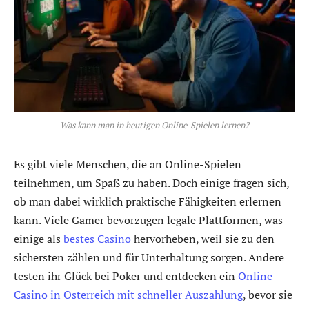
Was kann man in heutigen Online-Spielen lernen?
Es gibt viele Menschen, die an Online-Spielen
teilnehmen, um Spaß zu haben. Doch einige fragen sich,
ob man dabei wirklich praktische Fähigkeiten erlernen
kann. Viele Gamer bevorzugen legale Plattformen, was
einige als
bestes Casino
hervorheben, weil sie zu den
sichersten zählen und für Unterhaltung sorgen. Andere
testen ihr Glück bei Poker und entdecken ein
Online
Casino in Österreich mit schneller Auszahlung
, bevor sie