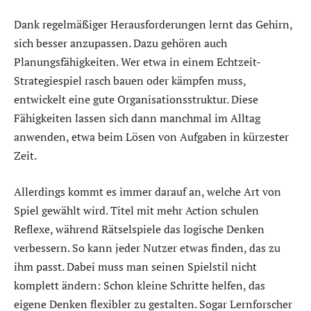
Dank regelmäßiger Herausforderungen lernt das Gehirn,
sich besser anzupassen. Dazu gehören auch
Planungsfähigkeiten. Wer etwa in einem Echtzeit-
Strategiespiel rasch bauen oder kämpfen muss,
entwickelt eine gute Organisationsstruktur. Diese
Fähigkeiten lassen sich dann manchmal im Alltag
anwenden, etwa beim Lösen von Aufgaben in kürzester
Zeit.
Allerdings kommt es immer darauf an, welche Art von
Spiel gewählt wird. Titel mit mehr Action schulen
Reflexe, während Rätselspiele das logische Denken
verbessern. So kann jeder Nutzer etwas finden, das zu
ihm passt. Dabei muss man seinen Spielstil nicht
komplett ändern: Schon kleine Schritte helfen, das
eigene Denken flexibler zu gestalten. Sogar Lernforscher