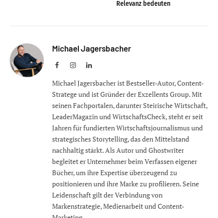
Relevanz bedeuten
Michael Jagersbacher
Facebook
Instagram
LinkedIn
Michael Jagersbacher ist Bestseller-Autor, Content-
Stratege und ist Gründer der Exzellents Group. Mit
seinen Fachportalen, darunter Steirische Wirtschaft,
LeaderMagazin und WirtschaftsCheck, steht er seit
Jahren für fundierten Wirtschaftsjournalismus und
strategisches Storytelling, das den Mittelstand
nachhaltig stärkt. Als Autor und Ghostwriter
begleitet er Unternehmer beim Verfassen eigener
Bücher, um ihre Expertise überzeugend zu
positionieren und ihre Marke zu profilieren. Seine
Leidenschaft gilt der Verbindung von
Markenstrategie, Medienarbeit und Content-
Marketing.