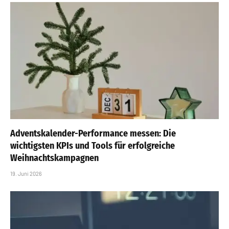
Adventskalender-Performance messen: Die
wichtigsten KPIs und Tools für erfolgreiche
Weihnachtskampagnen
19. Juni 2026