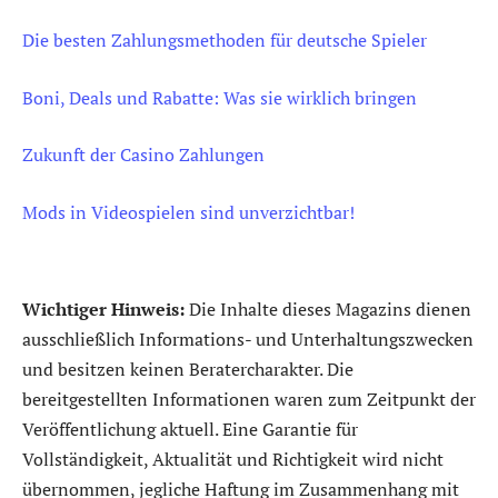
Die besten Zahlungsmethoden für deutsche S
p
ieler
Boni, Deals und Rabatte: Was sie wirklich bringen
Zukunft der Casino Zahlungen
Mods in Videospielen sind unverzichtbar!
Wichtiger Hinweis:
Die Inhalte dieses Magazins dienen
ausschließlich Informations- und Unterhaltungszwecken
und besitzen keinen Beratercharakter. Die
bereitgestellten Informationen waren zum Zeitpunkt der
Veröffentlichung aktuell. Eine Garantie für
Vollständigkeit, Aktualität und Richtigkeit wird nicht
übernommen, jegliche Haftung im Zusammenhang mit