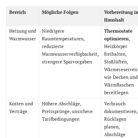
Bereich
Mögliche Folgen
Vorbereitung i
Haushalt
Heizung und
Niedrigere
Thermostate
Warmwasser
Raumtemperaturen,
optimieren
,
reduzierte
Heizkörper
Warmwasserverfügbarkeit,
freihalten,
strengere Sparvorgaben
Stoßlüften,
Wärmereserven
wie Decken und
Wärmflaschen
bereitlegen
Kosten und
Höhere Abschläge,
Verbrauch
Verträge
Preissprünge, unsichere
dokumentieren,
Tarifbedingungen
Rücklagen
planen,
Abschläge