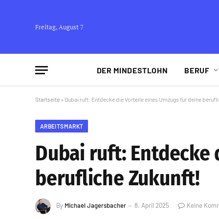
Freitag, August 7
DER MINDESTLOHN
BERUF
Startseite
»
Dubai ruft: Entdecke die Vorteile eines Umzugs für deine berufl
ARBEITSMARKT
Dubai ruft: Entdecke 
berufliche Zukunft!
By
Michael Jagersbacher
8. April 2025
Keine Kom