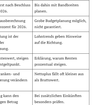
rst nach Beschluss
Bis dahin mit Bandbreiten
2026.
planen.
orausberechnung
Grobe Budgetplanung möglich,
rozent für 2026.
nicht garantiert.
ung ist der
Lohntrends geben Hinweise
der
auf die Richtung.
sung.
ntenwert, steigen
Erklärung, warum Renten
ntgeltpunkt.
prozentual steigen.
ranken- und
Nettoplus fällt oft kleiner aus
herung verändern
als Bruttowert.
ng kann den
Bei zusätzlichen Einkünften
igen Betrag
besonders prüfen.