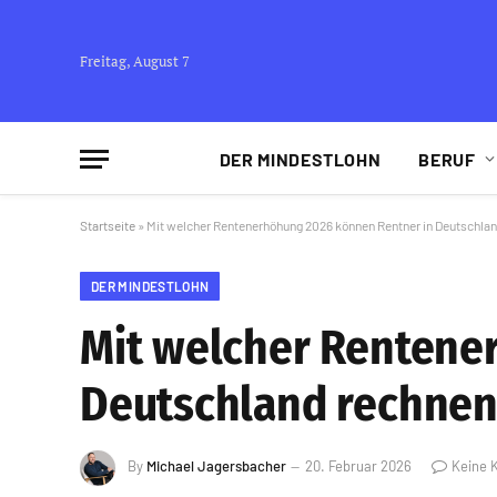
Freitag, August 7
DER MINDESTLOHN
BERUF
Startseite
»
Mit welcher Rentenerhöhung 2026 können Rentner in Deutschla
DER MINDESTLOHN
Mit welcher Rentene
Deutschland rechnen
By
Michael Jagersbacher
20. Februar 2026
Keine