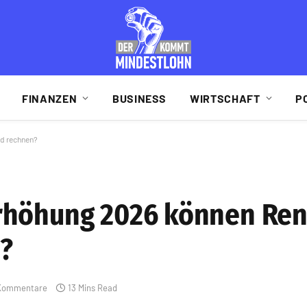
FINANZEN
BUSINESS
WIRTSCHAFT
P
nd rechnen?
rhöhung 2026 können Ren
?
 Kommentare
13 Mins Read