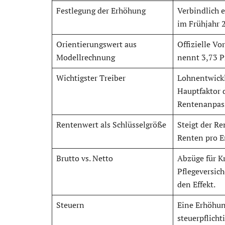
Festlegung der Erhöhung
Verbindlich e
im Frühjahr 
Orientierungswert aus
Offizielle V
Modellrechnung
nennt 3,73 P
Wichtigster Treiber
Lohnentwickl
Hauptfaktor 
Rentenanpas
Rentenwert als Schlüsselgröße
Steigt der Re
Renten pro E
Brutto vs. Netto
Abzüge für K
Pflegeversic
den Effekt.
Steuern
Eine Erhöhu
steuerpflicht