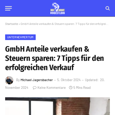
Startseite
»
GmbH Anteile verkaufen & Steuern sparen: 7 Tipps für den erfolgreichen Verkauf
UNTERNEHMERTUM
GmbH Anteile verkaufen &
Steuern sparen: 7 Tipps für den
erfolgreichen Verkauf
By
Michael Jagersbacher
5. Oktober 2024
Updated:
20.
November 2024
Keine Kommentare
5 Mins Read